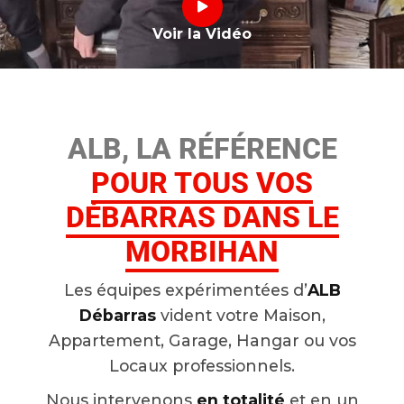
Voir la Vidéo
ALB, LA RÉFÉRENCE
POUR TOUS VOS
DÉBARRAS DANS LE
MORBIHAN
Les équipes expérimentées d’
ALB
Débarras
vident votre Maison,
Appartement, Garage, Hangar ou vos
Locaux professionnels.
Nous intervenons
en totalité
et en un