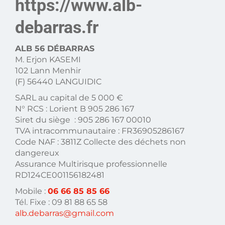
https://www.alb-
debarras.fr
ALB 56 DÉBARRAS
M. Erjon KASEMI
102 Lann Menhir
(F) 56440 LANGUIDIC
SARL au capital de 5 000 €
N° RCS : Lorient B 905 286 167
Siret du siège : 905 286 167 00010
TVA intracommunautaire : FR36905286167
Code NAF : 3811Z Collecte des déchets non
dangereux
Assurance Multirisque professionnelle
RD124CE001156182481
Mobile :
06 66 85 85 66
Tél. Fixe : 09 81 88 65 58
alb.debarras@gmail.com