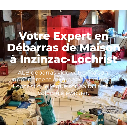
Votre Expert en
Débarras de Maison
à Inzinzac-Lochrist
ALB débarras vide votre maison,
appartement ou grenier à Inzinzac-
Lochrist quelle que soit sa taille et le
volume à évacuer.