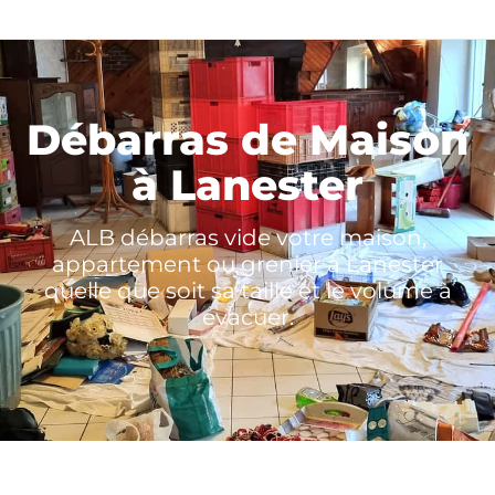
Débarras de Maison
à Lanester
ALB débarras vide votre maison,
appartement ou grenier à Lanester
quelle que soit sa taille et le volume à
évacuer.